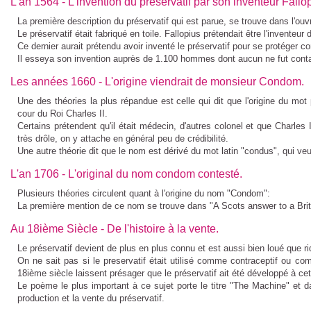
L'an 1564 - L'invention du préservatif par son inventeur Fallo
La première
description du préservatif
qui est parue, se trouve dans l'ouvr
Le préservatif était fabriqué en toile. Fallopius prétendait être l'
inventeur d
Ce dernier aurait prétendu avoir
inventé le préservatif
pour se protéger con
Il esseya son
invention
auprès de 1.100 hommes dont aucun ne fut cont
Les années 1660 - L'origine viendrait de monsieur Condom.
Une des théories la plus répandue est celle qui dit que l'
origine du mot 
cour du Roi Charles II.
Certains prétendent qu'il était médecin, d'autres colonel et que Charles I
très drôle, on y attache en général peu de crédibilité.
Une autre théorie dit que le nom est dérivé du mot latin "condus", qui veu
L'an 1706 - L'original du nom condom contesté.
Plusieurs théories circulent quant à l'
origine du nom "Condom"
:
La première mention de ce nom se trouve dans "A Scots answer to a Briti
Au 18ième Siècle - De l'histoire à la vente.
Le préservatif devient de plus en plus connu et est aussi bien loué que r
On ne sait pas si le
preservatif
était utilisé comme contraceptif ou com
18ième siècle laissent présager que le préservatif ait été développé à ce
Le poème le plus important à ce sujet porte le titre "The Machine" et
production et la vente du préservatif.