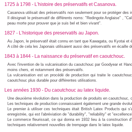
1725 à 1798 - L'histoire des préservatifs et Casanova.
Casanova utilisait des
préservatifs
non seulement pour se protéger des in
Il désignait le préservatif de différents noms: "Redingote Anglaise" , "C
peau morte pour prouver que je suis bel et bien vivant".
1827 - L'historique des preservatifs au Japon.
Au Japon, le préservatif était connu en tant que Kawagata, ou Kyotai et ét
A côté de cela les Japonais utilisaient aussi des
préservatifs
en écaille d
1843 à 1844 - La naissance du préservatif en caoutchouc.
Avec l'invention de la vulcanisation du
caoutchouc
par Goodyear et Hancoc
moins chers, et notamment des préservatifs.
La vulcanisation est un procédé de production qui traite le caoutchou
caoutchouc plus durable pour différentes utilisations.
Les années 1930 - Du caoutchouc au latex liquide.
Une deuxième révolution dans la production de produits en caoutchouc, dont
Les techniques de production connaissaient également une grande évolution
Le premier à utiliser ces techniques était British Latex Products qui
enregistrée, qui est l'abréviation de "durability", "reliability" et "excellence
Le commerce fleurissait, ce qui donna en 1932 lieu à la construction d
techniques relativement nouvelles de trempage dans le latex liquide.