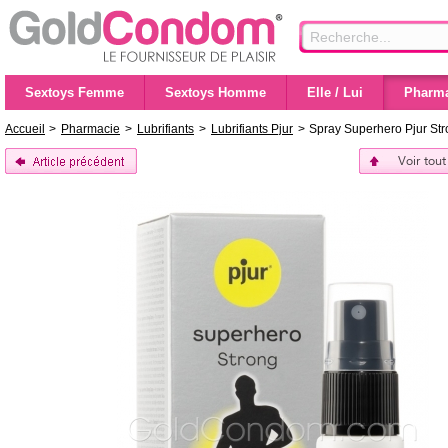
Sextoys Femme
Sextoys Homme
Elle / Lui
Pharma
Accueil
>
Pharmacie
>
Lubrifiants
>
Lubrifiants Pjur
>
Spray Superhero Pjur St
Voir tout