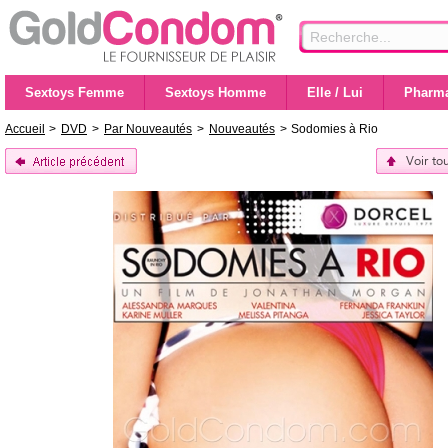
Sextoys Femme
Sextoys Homme
Elle / Lui
Pharma
Accueil
>
DVD
>
Par Nouveautés
>
Nouveautés
>
Sodomies à Rio
Voir to