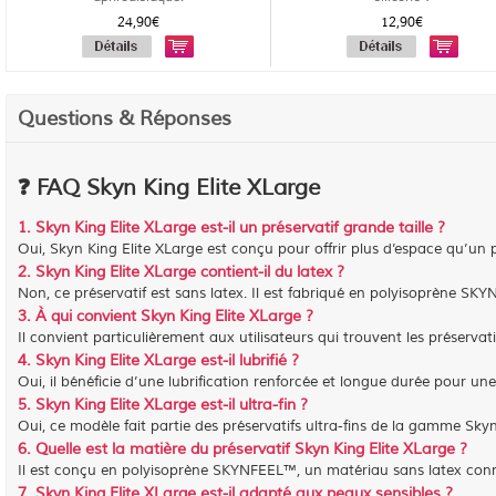
24,90€
12,90€
Questions & Réponses
❓ FAQ Skyn King Elite XLarge
1. Skyn King Elite XLarge est-il un préservatif grande taille ?
Oui, Skyn King Elite XLarge est conçu pour offrir plus d’espace qu’un
2. Skyn King Elite XLarge contient-il du latex ?
Non, ce préservatif est sans latex. Il est fabriqué en polyisoprène S
3. À qui convient Skyn King Elite XLarge ?
Il convient particulièrement aux utilisateurs qui trouvent les préservat
4. Skyn King Elite XLarge est-il lubrifié ?
Oui, il bénéficie d’une lubrification renforcée et longue durée pour une 
5. Skyn King Elite XLarge est-il ultra-fin ?
Oui, ce modèle fait partie des préservatifs ultra-fins de la gamme Sky
6. Quelle est la matière du préservatif Skyn King Elite XLarge ?
Il est conçu en polyisoprène SKYNFEEL™, un matériau sans latex conn
7. Skyn King Elite XLarge est-il adapté aux peaux sensibles ?