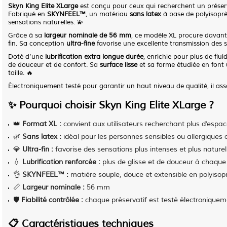
Skyn King Elite XLarge
est conçu pour ceux qui recherchent un préservat
Fabriqué en
SKYNFEEL™
, un matériau
sans latex
à base de polyisoprè
sensations naturelles. 💫
Grâce à sa
largeur nominale de 56 mm
, ce modèle XL procure davanta
fin. Sa conception
ultra-fine
favorise une excellente transmission des s
Doté d’une
lubrification extra longue durée
, enrichie pour plus de fl
de douceur et de confort. Sa
surface lisse
et sa forme étudiée en font u
taille. 🔥
Électroniquement testé pour garantir un haut niveau de qualité, il ass
✨ Pourquoi choisir Skyn King Elite XLarge ?
👑
Format XL :
convient aux utilisateurs recherchant plus d’espac
🌿
Sans latex :
idéal pour les personnes sensibles ou allergiques 
💎
Ultra-fin :
favorise des sensations plus intenses et plus naturel
💧
Lubrification renforcée :
plus de glisse et de douceur à chaque u
👌
SKYNFEEL™ :
matière souple, douce et extensible en polyisop
📏
Largeur nominale :
56 mm
🛡️
Fiabilité contrôlée :
chaque préservatif est testé électroniquem
📋 Caractéristiques techniques