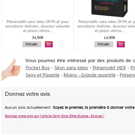
Préservatifs sans latex SKYN 🌿 pour
Préservatifs sans latex SKYN 🌿 
sensations réalistes, douceur veloutée
sensations réalistes, douceur vel
et plaisir ultime...
et plaisir ultime...
34,90€
14,90€
Vous pourriez être intéressé par des produits de 
Pocket Box
-
Skyn sans latex
-
Préservatif HEX
-
Pr
Sexy et Pasante
-
Manix - Grande quantité
-
Préserv
Donnez votre avis
Aucun avis actuellement.
Soyez le premier, la première à donner votre
Donnez votre avis sur l'article
Skyn King Elite XLarge -10 pces
!