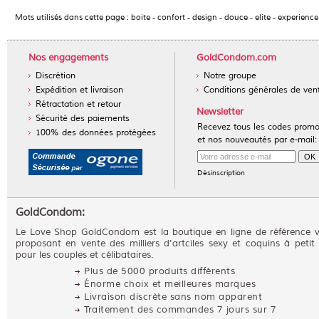
Mots utilisés dans cette page :
boite
-
confort
-
design
-
douce
-
elite
-
experience
Nos engagements
GoldCondom.com
Discrétion
Notre groupe
Expédition et livraison
Conditions générales de ven
Rétractation et retour
Newsletter
Sécurité des paiements
Recevez tous les codes prom
100% des données protégées
et nos nouveautés par e-mail:
Désinscription
GoldCondom:
Le Love Shop GoldCondom est la boutique en ligne de référence 
proposant en vente des milliers d'artciles sexy et coquins à petit 
pour les couples et célibataires.
Plus de 5000 produits différents
Énorme choix et meilleures marques
Livraison discrète sans nom apparent
Traitement des commandes 7 jours sur 7