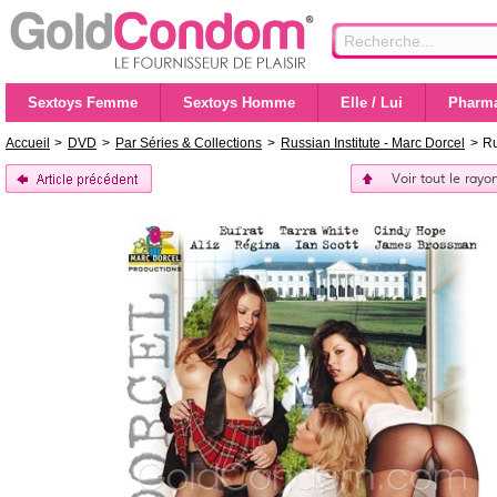
Sextoys Femme
Sextoys Homme
Elle / Lui
Pharma
Accueil
>
DVD
>
Par Séries & Collections
>
Russian Institute - Marc Dorcel
>
Ru
Voir tout le rayo