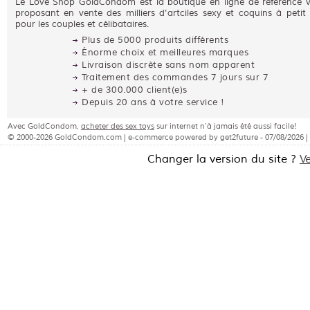
Le Love Shop GoldCondom est la boutique en ligne de référence 
proposant en vente des milliers d'artciles sexy et coquins à petit 
pour les couples et célibataires.
Plus de 5000 produits différents
Énorme choix et meilleures marques
Livraison discrète sans nom apparent
Traitement des commandes 7 jours sur 7
+ de 300.000 client(e)s
Depuis 20 ans à votre service !
Avec GoldCondom,
acheter des sex toys
sur internet n'à jamais été aussi facile!
© 2000-2026 GoldCondom.com | e-commerce powered by get2future - 07/08/2026 |
Changer la version du site ?
V