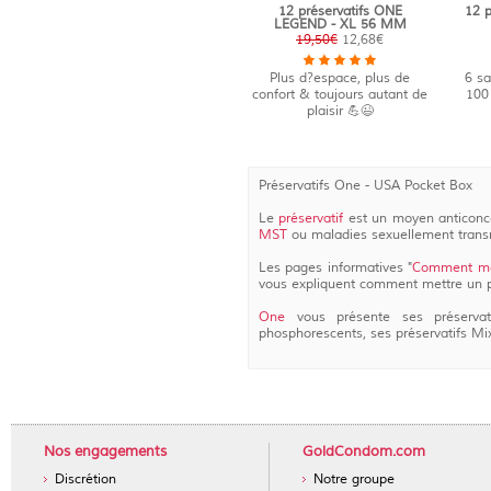
12 préservatifs ONE
12 p
LEGEND - XL 56 MM
19,50€
12,68€
Plus d?espace, plus de
6 sa
confort & toujours autant de
100 
plaisir 💪😉
Préservatifs One - USA Pocket Box
Le
préservatif
est un moyen anticonce
MST
ou maladies sexuellement transm
Les pages informatives "
Comment met
vous expliquent comment mettre un pré
One
vous présente ses préservatif
phosphorescents, ses préservatifs Mix
Nos engagements
GoldCondom.com
Discrétion
Notre groupe