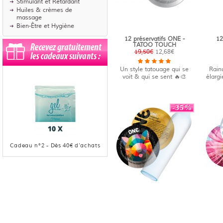
Stimulant et Retardant
Huiles & crèmes de
massage
Bien-Être et Hygiène
12 préservatifs ONE -
12
TATOO TOUCH
19,50€
12,68€
Un style tatouage qui se
Rainu
voit & qui se sent 🔥🎨
élargi
-35%
Cadeau n°
2
- Dès
40
€ d'achats