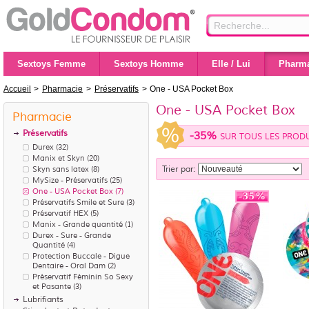
Sextoys Femme
Sextoys Homme
Elle / Lui
Pharma
Accueil
>
Pharmacie
>
Préservatifs
>
One - USA Pocket Box
One - USA Pocket Box
Pharmacie
Préservatifs
-35%
SUR TOUS LES PRODUI
Durex
(32)
Manix et Skyn
(20)
Skyn sans latex
(8)
Trier par:
MySize - Préservatifs
(25)
One - USA Pocket Box
(7)
-35%
Préservatifs Smile et Sure
(3)
Préservatif HEX
(5)
Manix - Grande quantité
(1)
Durex - Sure - Grande
Quantité
(4)
Protection Buccale - Digue
Dentaire - Oral Dam
(2)
Préservatif Féminin So Sexy
et Pasante
(3)
Lubrifiants