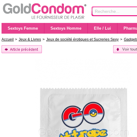
Sextoys Femme
Sextoys Homme
Elle / Lui
Pharma
Accueil
>
Jeux & Livres
>
Jeux de société érotiques et Sucreries Sexy
>
Gadget
Voir tou