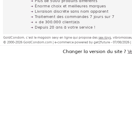
Plus de 5000 produits différents
Énorme choix et meilleures marques
Livraison discrète sans nom apparent
Traitement des commandes 7 jours sur 7
+ de 300.000 client(e)s
Depuis 20 ans à votre service !
GoldCondom, c'est le magasin sexy en ligne qui propose des
sex-toys
, vibromasseu
© 2000-2026 GoldCondom.com | e-commerce powered by get2future - 07/08/2026 |
Changer la version du site ?
V