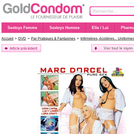
Sextoys Femme
Sextoys Homme
Elle / Lui
Pharma
Accueil
>
DVD
>
Par Pratiques & Fantasmes
>
Infirmières, écolières... Uniforme
Voir tout le rayon 