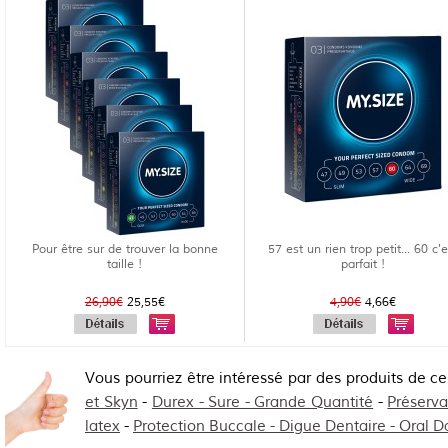
Pour être sur de trouver la bonne
57 est un rien trop petit... 60 c'e
taille !
parfait !
26,90€
25,55€
4,90€
4,66€
Vous pourriez être intéressé par des produits de c
et Skyn
-
Durex - Sure - Grande Quantité
-
Préserva
latex
-
Protection Buccale - Digue Dentaire - Oral 