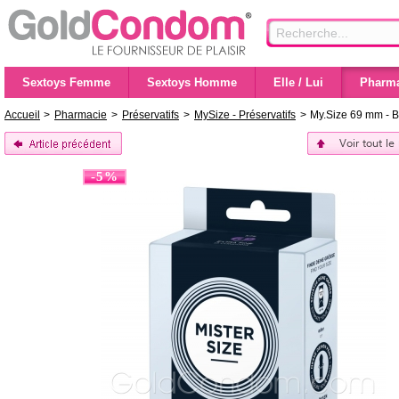
Sextoys Femme
Sextoys Homme
Elle / Lui
Pharma
Accueil
>
Pharmacie
>
Préservatifs
>
MySize - Préservatifs
>
My.Size 69 mm - Bo
Voir tout le
-5%