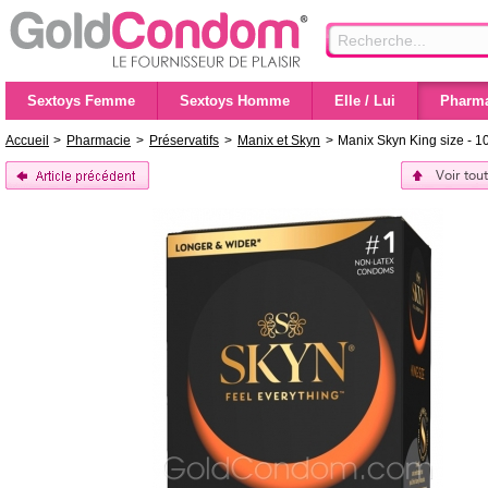
Sextoys Femme
Sextoys Homme
Elle / Lui
Pharma
Accueil
>
Pharmacie
>
Préservatifs
>
Manix et Skyn
>
Manix Skyn King size - 10
Voir tou