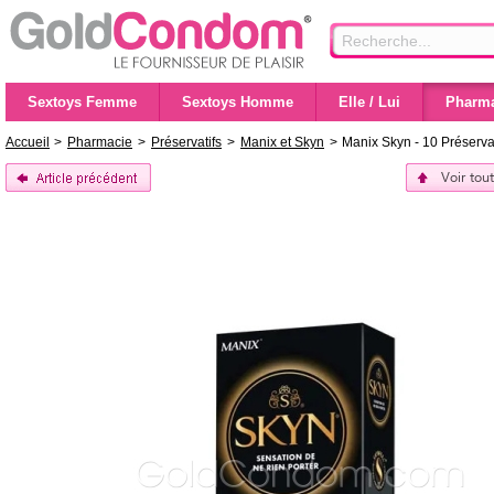
Sextoys Femme
Sextoys Homme
Elle / Lui
Pharma
Accueil
>
Pharmacie
>
Préservatifs
>
Manix et Skyn
>
Manix Skyn - 10 Préserv
Voir tou