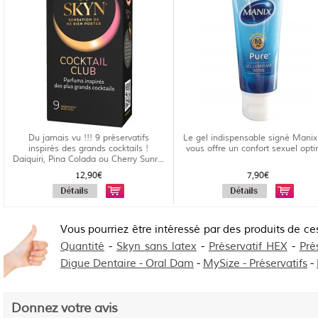
Du jamais vu !!! 9 préservatifs
Le gel indispensable signé Manix
inspirés des grands cocktails !
vous offre un confort sexuel opti
Daiquiri, Pina Colada ou Cherry Sunr...
12,90€
7,90€
Vous pourriez être intéressé par des produits de ce
Quantité
-
Skyn sans latex
-
Préservatif HEX
-
Pré
Digue Dentaire - Oral Dam
-
MySize - Préservatifs
-
Donnez votre avis