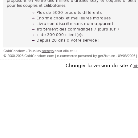
proposant en vente des milliers d'artciles sexy et coquins à petit 
pour les couples et célibataires.
Plus de 5000 produits différents
Énorme choix et meilleures marques
Livraison discrète sans nom apparent
Traitement des commandes 7 jours sur 7
+ de 300.000 client(e)s
Depuis 20 ans à votre service !
GoldCondom - Tous les
sextoys
pour elle et lui
© 2000-2026 GoldCondom.com | e-commerce powered by get2future - 09/08/2026 |
Changer la version du site ?
V