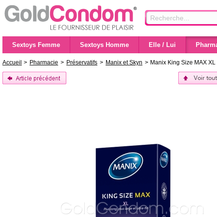
Sextoys Femme
Sextoys Homme
Elle / Lui
Pharma
Accueil
>
Pharmacie
>
Préservatifs
>
Manix et Skyn
>
Manix King Size MAX XL -
Voir tou