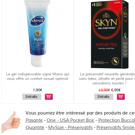
Le gel indispensable signé Manix qui
Le préservatif nouvelle générati
vous offre un confort sexuel optimal
sans latex, ultrafin et perlé pour
sensations inouïes !
7,90€
13,90€
6,90€
Vous pourriez être intéressé par des produits de ce
Pasante
-
One - USA Pocket Box
-
Protection Bucca
Quantité
-
MySize - Préservatifs
-
Préservatifs Smile