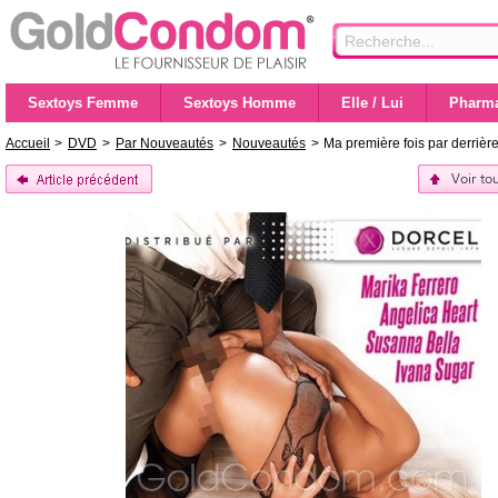
Sextoys Femme
Sextoys Homme
Elle / Lui
Pharma
Accueil
>
DVD
>
Par Nouveautés
>
Nouveautés
>
Ma première fois par derrièr
Voir to