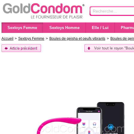
Sextoys Femme
Sextoys Homme
Elle / Lui
Pharma
Accueil
>
Sextoys Femme
>
Boules de geisha et oeufs vibrants
>
Boules de geis
Voir tout le rayon "Bou