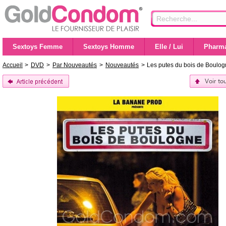
Sextoys Femme
Sextoys Homme
Elle / Lui
Pharma
Accueil
>
DVD
>
Par Nouveautés
>
Nouveautés
>
Les putes du bois de Boulo
Voir to