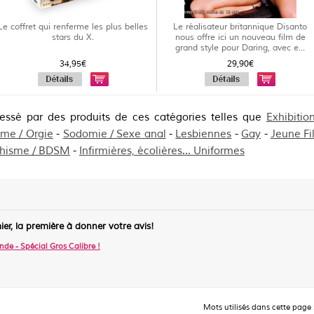
Le coffret qui renferme les plus belles
Le réalisateur britannique Disanto
stars du X.
nous offre ici un nouveau film de
grand style pour Daring, avec e...
34,95€
29,90€
ressé par des produits de ces catégories telles que
Exhibiti
isme / Orgie
-
Sodomie / Sexe anal
-
Lesbiennes
-
Gay
-
Jeune Fi
chisme / BDSM
-
Infirmières, écolières... Uniformes
ier, la première à donner votre avis!
nde - Spécial Gros Calibre
!
Mots utilisés dans cette page 