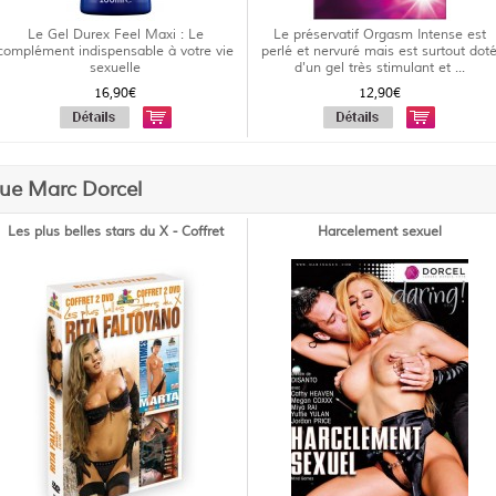
Le Gel Durex Feel Maxi : Le
Le préservatif Orgasm Intense est
complément indispensable à votre vie
perlé et nervuré mais est surtout dot
sexuelle
d'un gel très stimulant et ...
16,90€
12,90€
que Marc Dorcel
Les plus belles stars du X - Coffret
Harcelement sexuel