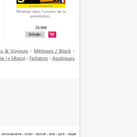
Pénétrez dans l'univers de la
prostitution...
29,90€
ons & Voyeurs
-
Métisses / Black
-
lle (+18ans)
-
Fellation
-
Asiatiques
:
anniversaire
-
chair
-
dorcel
-
dvd
-
jack
-
objet