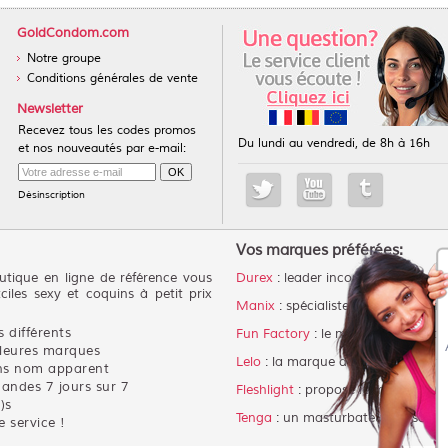
GoldCondom.com
Notre groupe
Conditions générales de vente
Newsletter
Recevez tous les codes promos
Du lundi au vendredi, de 8h à 16h
et nos nouveautés par e-mail:
Désinscription
Vos marques préférées:
tique en ligne de référence vous
Durex
: leader incontestable des p
ciles sexy et coquins à petit prix
Manix
: spécialiste du préservatif 
 différents
Fun Factory
: le meilleur choix po
lleures marques
Lelo
: la marque de luxe des sex 
ans nom apparent
andes 7 jours sur 7
Fleshlight
: propose le meilleur m
)s
Tenga
: un masturbateur masculin 
 service !