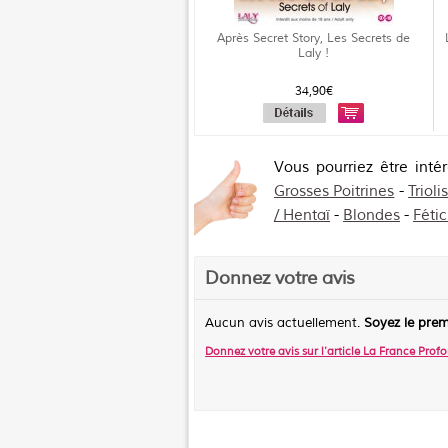
Après Secret Story, Les Secrets de
Laly !
34,90€
Vous pourriez être inté
Grosses Poitrines
-
Triol
/ Hentaï
-
Blondes
-
Féti
Donnez votre avis
Aucun avis actuellement.
Soyez le prem
Donnez votre avis sur l'article
La France Profo