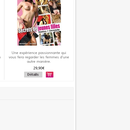
Une expérience passionnante qui
u
vous fera regarder les femmes d'une
autre manière.
29,90€