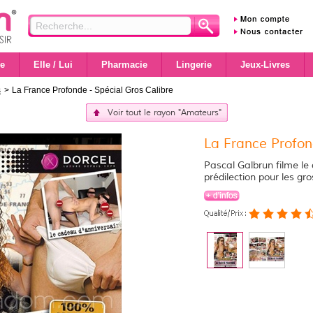
e
Elle / Lui
Pharmacie
Lingerie
Jeux-Livres
s
>
La France Profonde - Spécial Gros Calibre
Voir tout le rayon "Amateurs"
La France Profon
Pascal Galbrun filme le
prédilection pour les gro