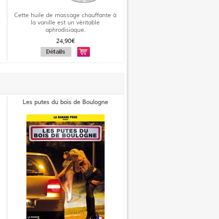
Cette huile de massage chauffante à
é
la vanille est un véritable
aphrodisiaque.
24,90€
Les putes du bois de Boulogne