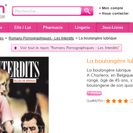
e
Elle / Lui
Pharmacie
Lingerie
Jeux-Livres
ues
>
Romans Pornographiques - Les Interdits
>
La boulangère lubrique
Voir tout le rayon "Romans Pornographiques - Les Interdits"
La boulangère lu
La boulangère lubrique
A Charleroi, en Belgiqu
rangé, âgé de 45 ans, s
boulangerie de son quar