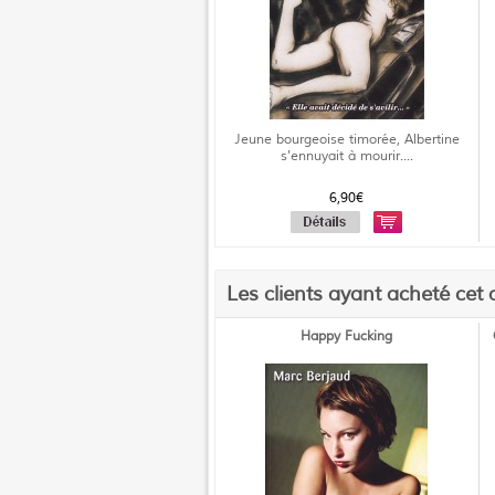
Jeune bourgeoise timorée, Albertine
s'ennuyait à mourir....
6,90€
Les clients ayant acheté cet 
Happy Fucking