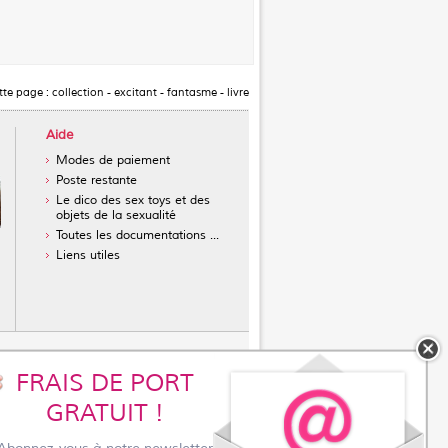
tte page :
collection
-
excitant
-
fantasme
-
livre
Aide
Modes de paiement
Poste restante
Le dico des sex toys et des
objets de la sexualité
Toutes les documentations ...
Liens utiles
FRAIS DE PORT
réservatifs masculins
GRATUIT !
sans latex
ur l'achat d'un vibromasseur