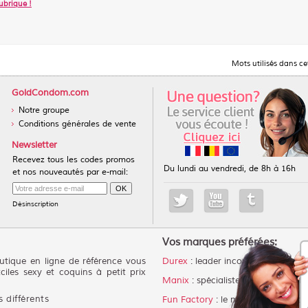
ubrique
!
Mots utilisés dans ce
GoldCondom.com
Notre groupe
Conditions générales de vente
Newsletter
Recevez tous les codes promos
Du lundi au vendredi, de 8h à 16h
et nos nouveautés par e-mail:
Désinscription
Vos marques préférées:
tique en ligne de référence vous
Durex
: leader incontestable des p
ciles sexy et coquins à petit prix
Manix
: spécialiste du préservatif 
 différents
Fun Factory
: le meilleur choix po