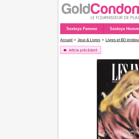
Sextoys Femme
Sextoys Homm
Accueil
>
Jeux & Livres
>
Livres et BD érotiq