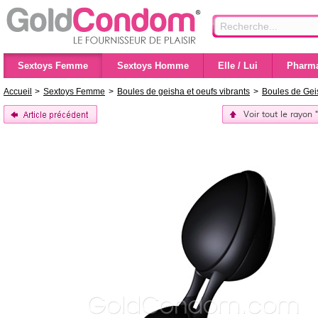
Sextoys Femme
Sextoys Homme
Elle / Lui
Pharma
Accueil
>
Sextoys Femme
>
Boules de geisha et oeufs vibrants
>
Boules de Gei
Voir tout le rayon