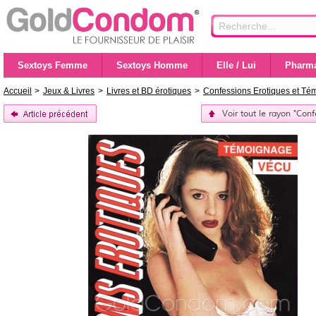
Sextoys Femme
Sextoys Homme
Elle / Lui
Pharma
Accueil
>
Jeux & Livres
>
Livres et BD érotiques
>
Confessions Erotiques et T
Voir tout le rayon "Con