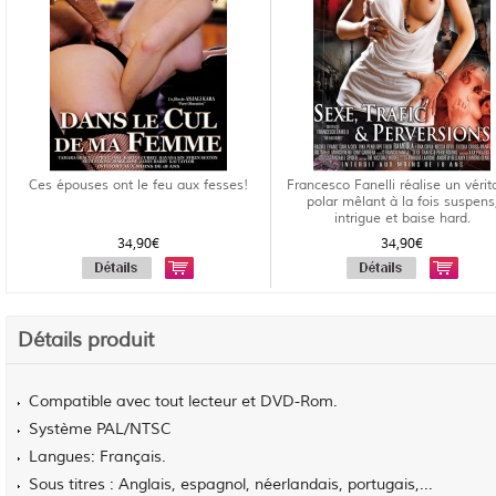
Ces épouses ont le feu aux fesses!
Francesco Fanelli réalise un vérit
polar mêlant à la fois suspens
intrigue et baise hard.
34,90€
34,90€
Détails produit
Compatible avec tout lecteur et DVD-Rom.
Système PAL/NTSC
Langues: Français.
Sous titres : Anglais, espagnol, néerlandais, portugais,...