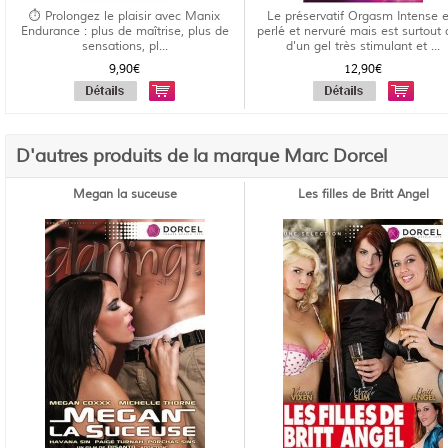
⏱️ Prolongez le plaisir avec Manix
Le préservatif Orgasm Intense e
Endurance : plus de maîtrise, plus de
perlé et nervuré mais est surtout 
sensations, pl...
d'un gel très stimulant et ...
9,90€
12,90€
D'autres produits de la marque Marc Dorcel
Megan la suceuse
Les filles de Britt Angel