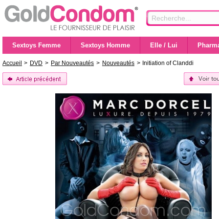
Sextoys Femme
Sextoys Homme
Elle / Lui
Pharma
Accueil
>
DVD
>
Par Nouveautés
>
Nouveautés
>
Initiation of Clanddi
Voir to