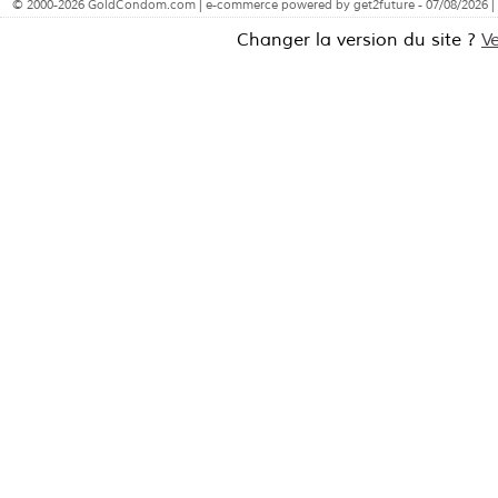
© 2000-2026 GoldCondom.com | e-commerce powered by get2future - 07/08/2026 |
Changer la version du site ?
V