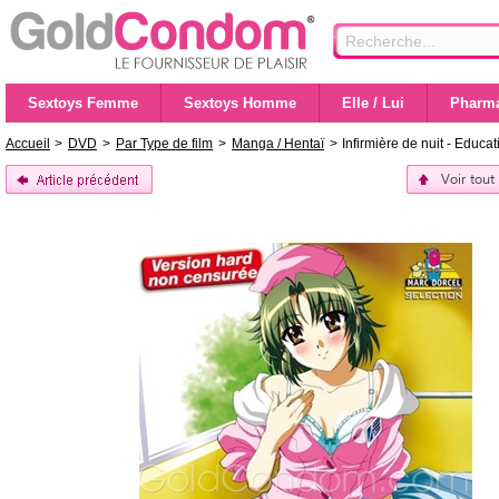
Sextoys Femme
Sextoys Homme
Elle / Lui
Pharma
Accueil
>
DVD
>
Par Type de film
>
Manga / Hentaï
>
Infirmière de nuit - Educat
Voir tout