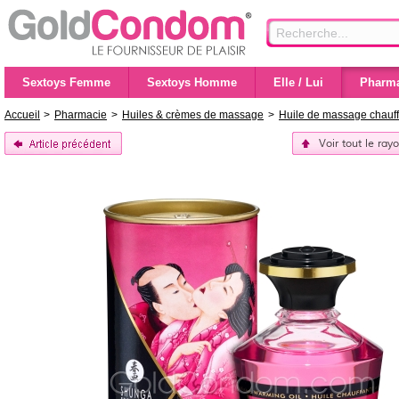
Sextoys Femme
Sextoys Homme
Elle / Lui
Pharma
Accueil
>
Pharmacie
>
Huiles & crèmes de massage
>
Huile de massage chauf
Voir tout le ra