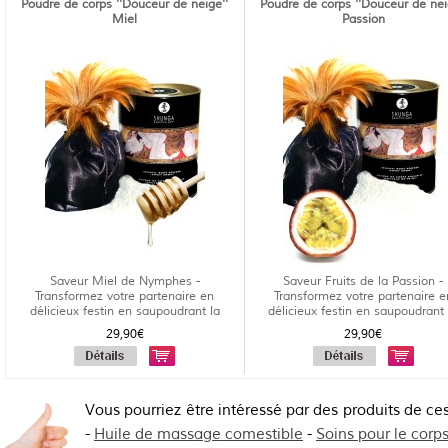
Poudre de corps ''Douceur de neige''
Poudre de corps ''Douceur de nei
Miel
Passion
Saveur Miel de Nymphes -
Saveur Fruits de la Passion -
Transformez votre partenaire en
Transformez votre partenaire e
délicieux festin en saupoudrant la
délicieux festin en saupoudrant 
poudre '...
pou...
29,90€
29,90€
Vous pourriez être intéressé par des produits de ce
-
Huile de massage comestible
-
Soins pour le corp