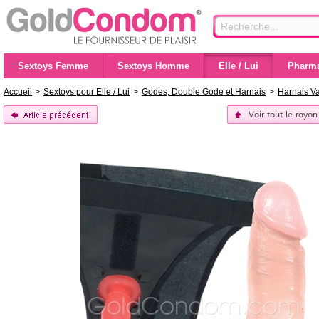
Sextoys Femme
Sextoys Homme
Elle / Lui
Pharma
Accueil
>
Sextoys pour Elle / Lui
>
Godes, Double Gode et Harnais
>
Harnais V
Voir tout le rayo