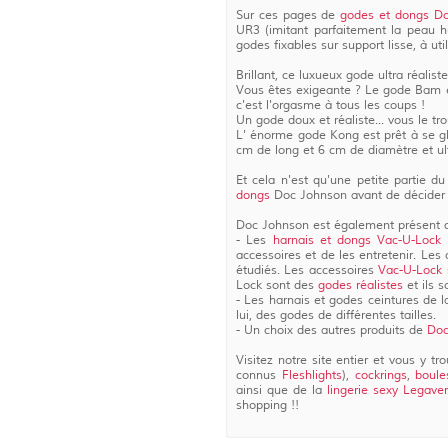
Sur ces pages de
godes et dongs D
UR3 (imitant parfaitement la peau h
godes fixables sur support lisse, à u
Brillant, ce luxueux gode ultra réalist
Vous êtes exigeante ? Le gode Bam es
c'est l'orgasme à tous les coups !
Un gode doux et réaliste... vous le tr
L' énorme gode Kong est prêt à se gli
cm de long et 6 cm de diamètre et ul
Et cela n'est qu'une petite partie d
dongs
Doc Johnson avant de décider 
Doc Johnson est également présent dan
- Les
harnais et dongs Vac-U-Loc
accessoires et de les entretenir. Le
étudiés. Les accessoires
Vac-U-Lock
Lock sont des
godes réalistes
et ils s
- Les harnais et godes ceintures de
lui, des godes de différentes tailles.
- Un choix des autres produits de
Doc
Visitez notre site entier et vous y t
connus
Fleshlights
),
cockrings
,
boule
ainsi que de la
lingerie sexy Legav
shopping !!