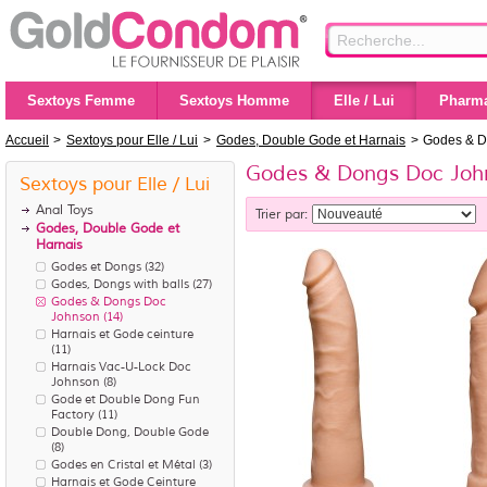
Sextoys Femme
Sextoys Homme
Elle / Lui
Pharma
Accueil
>
Sextoys pour Elle / Lui
>
Godes, Double Gode et Harnais
>
Godes & D
Godes & Dongs Doc Joh
Sextoys pour Elle / Lui
Anal Toys
Trier par:
Godes, Double Gode et
Harnais
Godes et Dongs
(32)
Godes, Dongs with balls
(27)
Godes & Dongs Doc
Johnson
(14)
Harnais et Gode ceinture
(11)
Harnais Vac-U-Lock Doc
Johnson
(8)
Gode et Double Dong Fun
Factory
(11)
Double Dong, Double Gode
(8)
Godes en Cristal et Métal
(3)
Harnais et Gode Ceinture