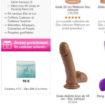
Fetish Fantasy
(7)
Pénis mou Mr Limpy et
Gode 23 cm Platinum Doc
Dildo
Packing Penis
(13)
Johnson
139,00€
Kit sextoys Elle et Lui
Coffrets Cadeaux et
Cadeaux Surprise
La nouvelle collection de
La no
Doc Johnson Platinum en
Doc 
Menottes, Masques,
avant-première !
avant
Cravaches et Fouets
Poupées gonflables
Cadeau n°
3
- Dès
40
€ d'achats
Gode réaliste brun de 18
Dong 
cm - Doc Johnson
69,00€