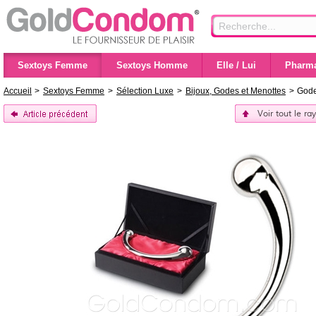
Sextoys Femme
Sextoys Homme
Elle / Lui
Pharma
Accueil
>
Sextoys Femme
>
Sélection Luxe
>
Bijoux, Godes et Menottes
>
Gode
Voir tout le r