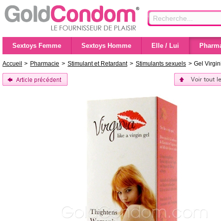
Sextoys Femme
Sextoys Homme
Elle / Lui
Pharma
Accueil
>
Pharmacie
>
Stimulant et Retardant
>
Stimulants sexuels
>
Gel Virgi
Voir tout l