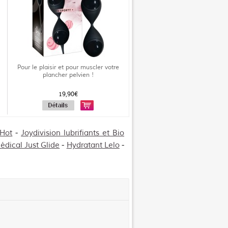
Pour le plaisir et pour muscler votre
plancher pelvien !
19,90€
 Hot
-
Joydivision lubrifiants et Bio
édical Just Glide
-
Hydratant Lelo
-