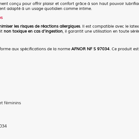
ent conçu pour offrir plaisir et confort grâce à son haut pouvoir lubrifi
ent adapté à un usage quotidien comme intime.
ps
imiser les risques de réactions allergiques
. Il est compatible avec le late
it
non toxique en cas d’ingestion
, il garantit une utilisation en toute séré
forme aux spécifications de la norme
AFNOR NF S 97034
. Ce produit es
et féminins
034