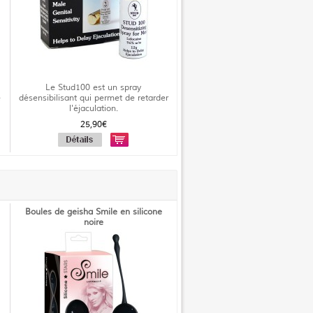
Le Stud100 est un spray
é
désensibilisant qui permet de retarder
l'éjaculation.
25,90€
Boules de geisha Smile en silicone
noire