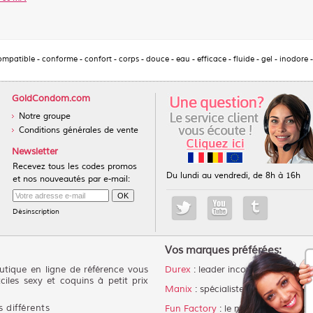
ompatible
-
conforme
-
confort
-
corps
-
douce
-
eau
-
efficace
-
fluide
-
gel
-
inodore
GoldCondom.com
Notre groupe
Conditions générales de vente
Newsletter
Recevez tous les codes promos
Du lundi au vendredi, de 8h à 16h
et nos nouveautés par e-mail:
Désinscription
Vos marques préférées:
tique en ligne de référence vous
Durex
: leader incontestable des p
ciles sexy et coquins à petit prix
Manix
: spécialiste du préservatif 
 différents
Fun Factory
: le meilleur choix po