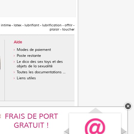
-
intime
-
latex
-
lubrifiant
-
lubrification
-
offrir
-
plaisir
-
toucher
Aide
Modes de paiement
Poste restante
Le dico des sex toys et des
objets de la sexualité
Toutes les documentations ...
Liens utiles
FRAIS DE PORT
réservatifs masculins
GRATUIT !
sans latex
ur l'achat d'un vibromasseur