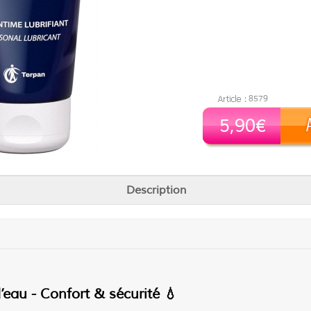
8579
5,90€
Description
eau - Confort & sécurité 💧