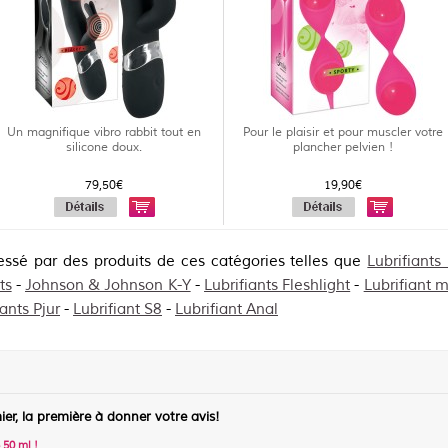
Un magnifique vibro rabbit tout en
Pour le plaisir et pour muscler votre
silicone doux.
plancher pelvien !
79,50€
19,90€
ressé par des produits de ces catégories telles que
Lubrifiants
ts
-
Johnson & Johnson K-Y
-
Lubrifiants Fleshlight
-
Lubrifiant m
iants Pjur
-
Lubrifiant S8
-
Lubrifiant Anal
ier, la première à donner votre avis!
 50 ml
!