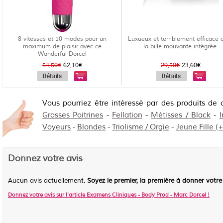
8 vitesses et 10 modes pour un
Luxueux et terriblement efficace 
maximum de plaisir avec ce
la bille mouvante intégrée.
Wanderful Dorcel
54,50€
62,10€
29,50€
23,60€
Vous pourriez être intéressé par des produits de 
Grosses Poitrines
-
Fellation
-
Métisses / Black
-
I
Voyeurs
-
Blondes
-
Triolisme / Orgie
-
Jeune Fille (
Donnez votre avis
Aucun avis actuellement.
Soyez le premier, la première à donner votre
Donnez votre avis sur l'article
Examens Cliniques - Body Prod - Marc Dorcel
!