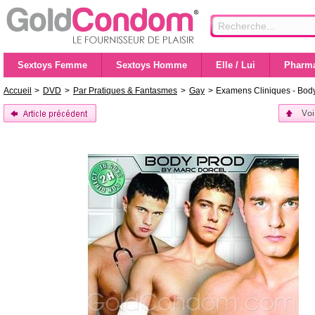
Sextoys Femme
Sextoys Homme
Elle / Lui
Pharma
Accueil
>
DVD
>
Par Pratiques & Fantasmes
>
Gay
>
Examens Cliniques - Body
Voi