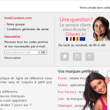
Mots utilisés dans cett
GoldCondom.com
Notre groupe
Conditions générales de vente
Newsletter
Recevez tous les codes promos
Du lundi au vendredi, de 8h à 16h
et nos nouveautés par e-mail:
Désinscription
Vos marques préférées:
tique en ligne de référence vous
Durex
: leader incontestable des p
ciles sexy et coquins à petit prix
Manix
: spécialiste du préservatif 
 différents
Fun Factory
: le meilleur choix po
lleures marques
Lelo
: la marque de luxe des sex 
ans nom apparent
andes 7 jours sur 7
Fleshlight
: propose le meilleur m
)s