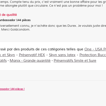
gtemps. Compte tenu du prix, c'est vraiment une bonne affaire pour les 
 forme allongée plutôt que circulaire. Ce n'est pas un problème pour moi !
t de qualité
r Ambassador 144 pièces
iversellement connu, je n'achète donc que les Durex. Je voulais juste dire
et. Merci Goldcondom.
essé par des produits de ces catégories telles que
One - USA P
 et Skyn
-
Préservatif HEX
-
Skyn sans latex
-
Protection Buc
tifs
-
Manix - Grande quantité
-
Préservatifs Smile et Sure
assador 144 pièces
!