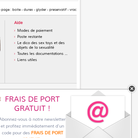
e page :
boite
-
durex
-
glyder
-
preservatif
-
vrac
Aide
Modes de paiement
Poste restante
Le dico des sex toys et des
objets de la sexualité
Toutes les documentations ...
Liens utiles
FRAIS DE PORT
réservatifs masculins
GRATUIT !
sans latex
ur l'achat d'un vibromasseur
Abonnez-vous à notre newsletter
toys pour femmes
et profitez immédiatement d'un
asturbateur pour homme
code pour des
FRAIS DE PORT