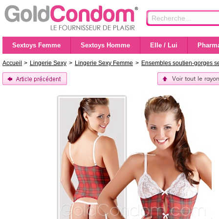
Sextoys Femme
Sextoys Homme
Elle / Lui
Pharma
Accueil
>
Lingerie Sexy
>
Lingerie Sexy Femme
>
Ensembles soutien-gorges s
Voir tout le ray