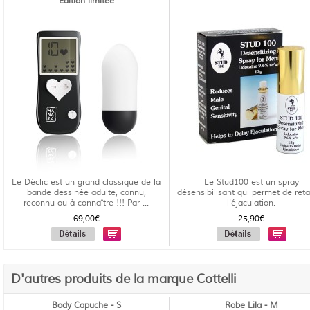
Edition limitée
Le Déclic est un grand classique de la
Le Stud100 est un spray
bande dessinée adulte, connu,
désensibilisant qui permet de reta
reconnu ou à connaître !!! Par ...
l'éjaculation.
69,00€
25,90€
D'autres produits de la marque Cottelli
Body Capuche - S
Robe Lila - M