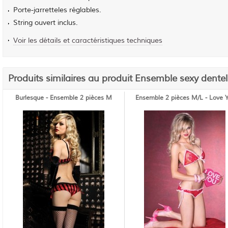
Porte-jarretteles réglables.
String ouvert inclus.
Voir les détails et caractéristiques techniques
Produits similaires au produit Ensemble sexy dentell
Burlesque - Ensemble 2 pièces M
Ensemble 2 pièces M/L - Love 