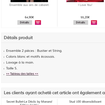
Ensemble aux airs de cabaret.
I Love You!
64,90€
55,20€
Détails produit
Ensemble 2 pièces : Bustier et String.
Coloris blanc et motifs écossais.
Lavage à la main.
Taille S.
Les clients ayant acheté cet article ont également 
Secret Bullet-Le Déclic by Manara!
Stud 100 désensibilisant