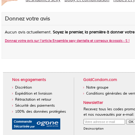
Donnez votre avis
Aucun avis actuellement.
Soyez le premier, la première à donner votre
Donnez votre avis sur l'article
Ensemble sexy dentelle et carreaux écossais - S
!
Nos engagements
GoldCondom.com
Discrétion
Notre groupe
Expédition et livraison
Conditions générales de ven
Rétractation et retour
Newsletter
Sécurité des paiements
Recevez tous les codes prom
100% des données protégées
et nos nouveautés par e-mail:
Désinscription