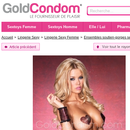
Sextoys Femme
Sextoys Homme
Elle / Lui
Pharma
Accueil
>
Lingerie Sexy
>
Lingerie Sexy Femme
>
Ensembles soutien-gorges s
Voir tout le ray