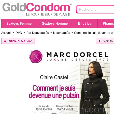
Sextoys Femme
Sextoys Homme
Elle / Lui
Pharma
Accueil
>
DVD
>
Par Nouveautés
>
Nouveautés
>
Comment je suis devenue un
Voir to