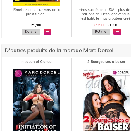
Pénétrez dans l'univers de la
Gros succès aux USA... plus de
prostitution...
millions de Fleshlight vendus!
Fleshlight, le masturbateur créé 
29,90€
69,90€
39,90€
D'autres produits de la marque Marc Dorcel
Initiation of Clanddi
2 Bourgeoises à baiser