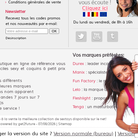
Conditions générales de vente
Newsletter
Recevez tous les codes promos
Du lundi au vendredi, de 8h à 16h
et nos nouveautés par e-mail:
Désinscription
Vos marques préférées:
tique en ligne de référence vous
Durex
: leader incontestable des p
ciles sexy et coquins à petit prix
Manix
: spécialiste du préservatif 
 différents
Fun Factory
: le meilleur choix po
lleures marques
Lelo
: la marque de luxe des sex 
ans nom apparent
andes 7 jours sur 7
Fleshlight
: propose le meilleur m
)s
Tenga
: un masturbateur masculin 
 service !
a vente la meilleure collection de sextoys disponible sur le net!
ered by get2future - 07/08/2026 |
Sitemap
er la version du site ?
Version normale (bureau)
|
Version 