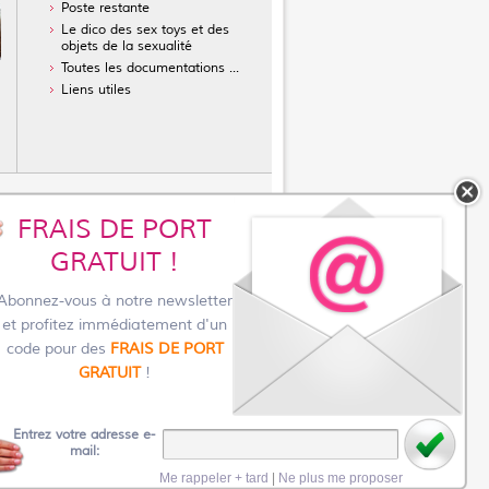
Poste restante
Le dico des sex toys et des
objets de la sexualité
Toutes les documentations ...
Liens utiles
FRAIS DE PORT
réservatifs masculins
GRATUIT !
sans latex
ur l'achat d'un vibromasseur
Abonnez-vous à notre newsletter
toys pour femmes
et profitez immédiatement d'un
asturbateur pour homme
code pour des
FRAIS DE PORT
GRATUIT
!
pas cher et discret
Entrez votre adresse e-
mail:
mobile
Me rappeler + tard
|
Ne plus me proposer