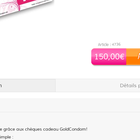
4736
150,00€
n
Détails 
ssible grâce aux chèques cadeau GoldCondom!
imple :