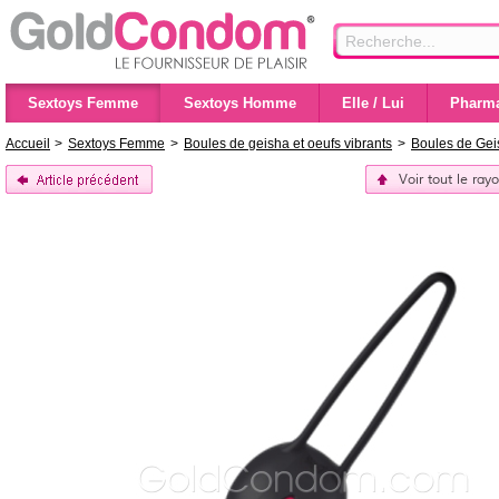
Sextoys Femme
Sextoys Homme
Elle / Lui
Pharma
Accueil
>
Sextoys Femme
>
Boules de geisha et oeufs vibrants
>
Boules de Gei
Voir tout le ra