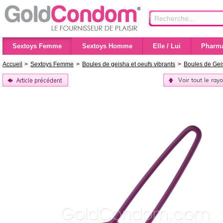
Sextoys Femme
Sextoys Homme
Elle / Lui
Pharma
Accueil
>
Sextoys Femme
>
Boules de geisha et oeufs vibrants
>
Boules de Gei
Voir tout le ra