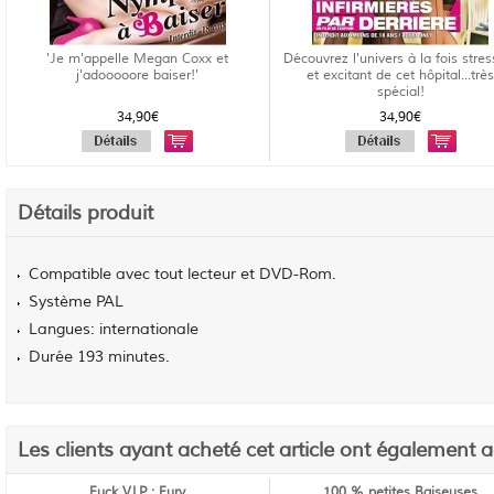
'Je m'appelle Megan Coxx et
Découvrez l'univers à la fois stres
j'adooooore baiser!'
et excitant de cet hôpital...trè
spécial!
34,90€
34,90€
Détails produit
Compatible avec tout lecteur et DVD-Rom.
Système PAL
Langues: internationale
Durée 193 minutes.
Les clients ayant acheté cet article ont également 
Fuck V.I.P : Fury
100 % petites Baiseuses