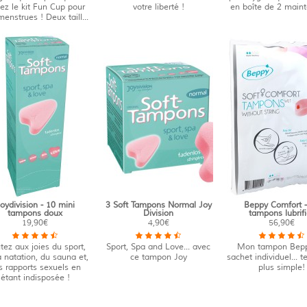
tez le kit Fun Cup pour
votre liberté !
en boîte de 2 maint
enstrues ! Deux taill...
oydivision - 10 mini
3 Soft Tampons Normal Joy
Beppy Comfort -
tampons doux
Division
tampons lubrif
19,90€
4,90€
56,90€
tez aux joies du sport,
Sport, Spa and Love... avec
Mon tampon Bep
a natation, du sauna et,
ce tampon Joy
sachet individuel... 
s rapports sexuels en
plus simple!
étant indisposée !