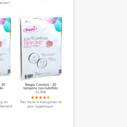
enant !
 30
Beppy Comfort - 30
iés
tampons non-lubrifiés
34,90€
py en
Très facile à transporter et
tellement
plus hygiénique!