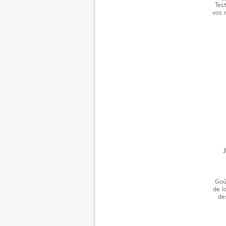
Tes
vos m
J
Goû
de l
de