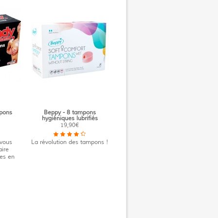
pons
Beppy - 8 tampons
hygiéniques lubrifiés
19,90€
 vous
La révolution des tampons !
aire
es en
!