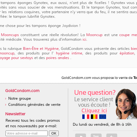
 tampons éponges Gynotex, eux aussi, n'ont plus de ficelles ! Gynotex vous 
ivités sans vous soucier de vos menstruations. Et le tampon Gynotex, tout c
 les relations coquines, votre partenaire n'y verra que du feu, il ne sentira au
ifiée: le tampon lubrifié Gynotex.
e chose pour les tampons éponge Joydivion !
s
Mooncups
constituent une réelle révolution! La
Mooncup
est une
coupe men
ité médicale. Vous trouverez plus d'information
ici
.
s la rubrique
Bien-Être et Hygiène
, GoldCondom vous présente des articles
bie
mooncup
, des produits pour l'
hygiène intime
, des produits pour
épilation
,
toyage pour sextoys
et des
poires anales
.
GoldCondom.com vous propose la vente de
Ta
GoldCondom.com
Notre groupe
Conditions générales de vente
Newsletter
Recevez tous les codes promos
Du lundi au vendredi, de 8h à 16h
et nos nouveautés par e-mail: