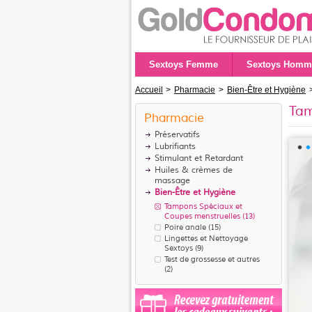
Sextoys Femme
Sextoys Homm
Accueil
>
Pharmacie
>
Bien-Être et Hygiène
Tam
Pharmacie
Préservatifs
Lubrifiants
Stimulant et Retardant
Huiles & crèmes de
massage
Bien-Être et Hygiène
Tampons Spéciaux et
Coupes menstruelles
(13)
Poire anale
(15)
Lingettes et Nettoyage
Sextoys
(9)
Test de grossesse et autres
(2)