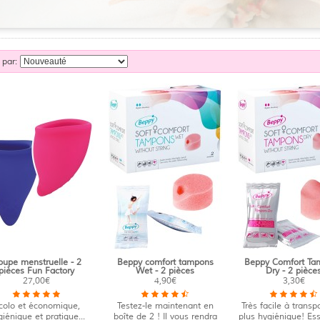
r par:
oupe menstruelle - 2
Beppy comfort tampons
Beppy Comfort Ta
pièces Fun Factory
Wet - 2 pièces
Dry - 2 pièce
27,00€
4,90€
3,30€
colo et économique,
Testez-le maintenant en
Très facile à transpo
iénique et pratique...
boîte de 2 ! Il vous rendra
plus hygiénique! Es