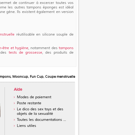
permet de continuer à excercer toutes vos
omme les autres tampons éponges est idéal
cune gène. Ils existent également en version
struelle
réutilisable en silicone souple de
n-être et hygiène
, notamment des
tampons
 des
tests de grossesse
, des produits de
mpons, Mooncup, Fun Cup, Coupe menstruelle
Aide
Modes de paiement
Poste restante
Le dico des sex toys et des
objets de la sexualité
Toutes les documentations ...
Liens utiles