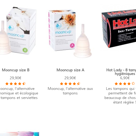
Mooncup size B
Mooncup size A
Hot Lady - 8 tam
hygiéniques
29,90€
29,90€
6,90€
oncup, l'alternative
Mooncup, l'alternative aux
Les tampons qui
nomique et écologique
tampons
permettent de f
 tampons et serviettes
beaucoup de chos
étant réglée 