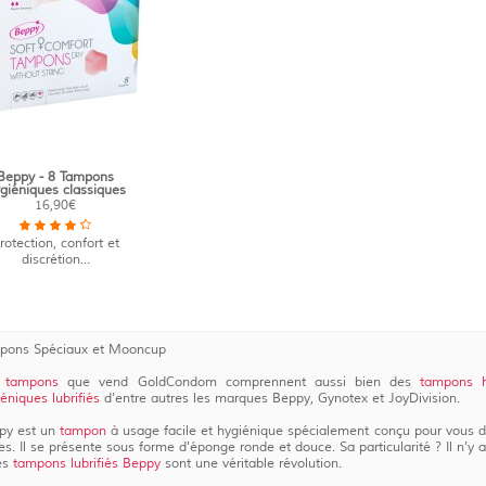
Beppy - 8 Tampons
giéniques classiques
16,90€
rotection, confort et
discrétion...
pons Spéciaux et Mooncup
s
tampons
que vend GoldCondom comprennent aussi bien des
tampons h
éniques lubrifiés
d'entre autres les marques Beppy, Gynotex et JoyDivision.
py est un
tampon
à usage facile et hygiénique spécialement conçu pour vous 
es. Il se présente sous forme d'éponge ronde et douce. Sa particularité ? Il n'y a 
les
tampons lubrifiés Beppy
sont une véritable révolution.