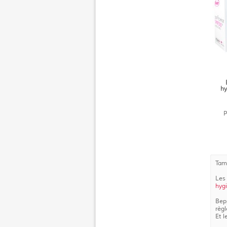
hy
P
Tam
Le
hygi
Bep
règl
Et 