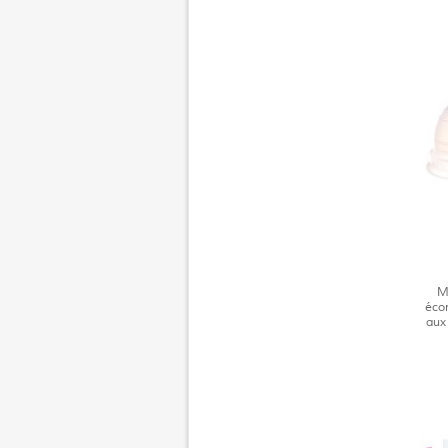
Mo
éco
aux