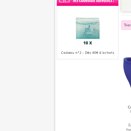
Trie
Cadeau n°
3
- Dès
40
€ d'achats
C
E
hyg