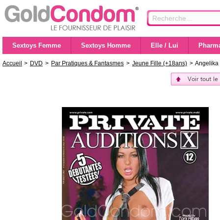
Sextoys Femme
Sextoys Homme
Elle / Lui
Pharma
Accueil
>
DVD
>
Par Pratiques & Fantasmes
>
Jeune Fille (+18ans)
>
Angelika 
Voir tout le