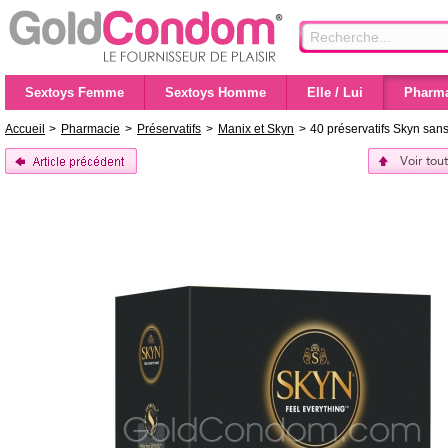
Sextoys Femme
Sextoys Homme
Elle / Lui
Pharma
Accueil
>
Pharmacie
>
Préservatifs
>
Manix et Skyn
>
40 préservatifs Skyn sans
Voir tou