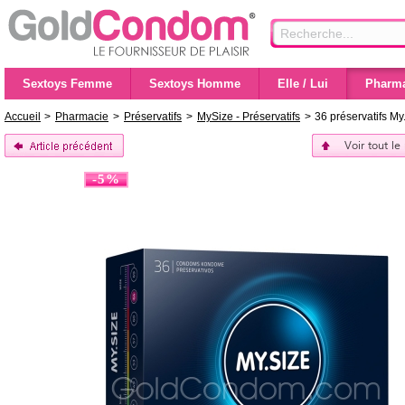
Sextoys Femme
Sextoys Homme
Elle / Lui
Pharma
Accueil
>
Pharmacie
>
Préservatifs
>
MySize - Préservatifs
>
36 préservatifs M
Voir tout le
-5%