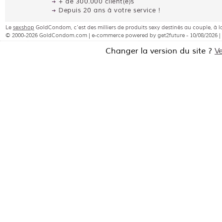
+ de 300.000 client(e)s
Depuis 20 ans à votre service !
Le
sexshop
GoldCondom, c'est des milliers de produits sexy destinés au couple, 
© 2000-2026 GoldCondom.com | e-commerce powered by get2future - 10/08/2026 |
Changer la version du site ?
V