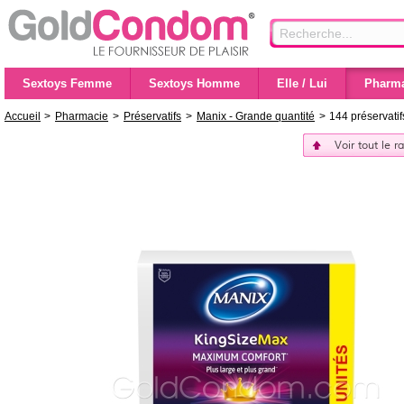
Sextoys Femme
Sextoys Homme
Elle / Lui
Pharma
Accueil
>
Pharmacie
>
Préservatifs
>
Manix - Grande quantité
>
144 préservati
Voir tout le 