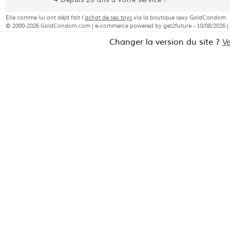
Depuis 20 ans à votre service !
Elle comme lui ont déjà fait l'
achat de sex toys
via la boutique sexy GoldCondom
© 2000-2026 GoldCondom.com | e-commerce powered by get2future - 10/08/2026 |
Changer la version du site ?
V