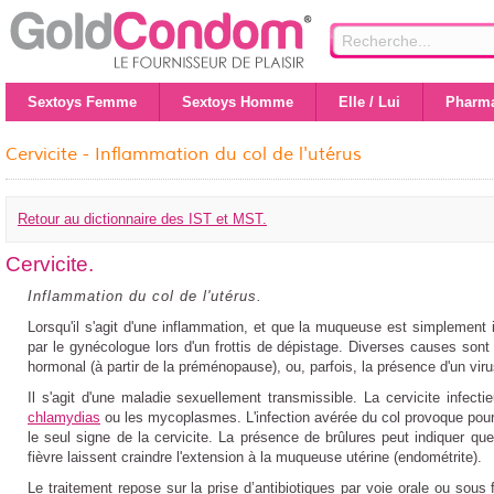
Sextoys Femme
Sextoys Homme
Elle / Lui
Pharma
Cervicite - Inflammation du col de l'utérus
Retour au dictionnaire des IST et MST.
Cervicite.
Inflammation du col de l'utérus.
Lorsqu'il s'agit d'une inflammation, et que la muqueuse est simplement i
par le gynécologue lors d'un frottis de dépistage. Diverses causes sont
hormonal (à partir de la préménopause), ou, parfois, la présence d'un viru
Il s'agit d'une maladie sexuellement transmissible. La
cervicite
infecti
chlamydias
ou les mycoplasmes. L'infection avérée du col provoque pour
le seul signe de la cervicite. La présence de brûlures peut indiquer que 
fièvre laissent craindre l'extension à la muqueuse utérine (endométrite).
Le traitement repose sur la prise d’antibiotiques par voie orale ou sous 