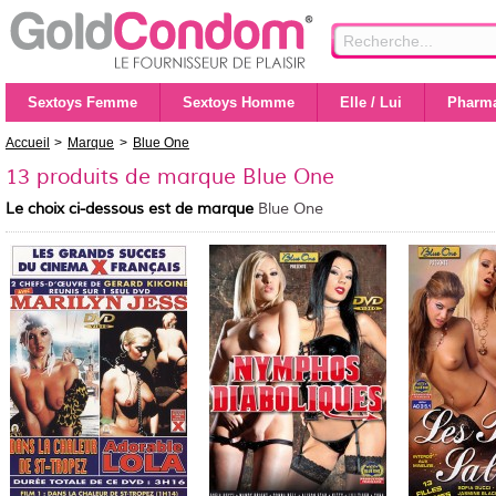
Sextoys Femme
Sextoys Homme
Elle / Lui
Pharma
Accueil
>
Marque
>
Blue One
13 produits de marque Blue One
Le choix ci-dessous est de marque
Blue One