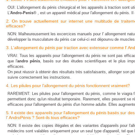
OUI: L'allongement du pénis chirurgical et les appareils à traction sont u
L'
Andro-Penis
® , est un appareil médical pour
l'allongement du pénis
. I
2. On trouve actuellement sur internet une multitude de traite
efficaces?
NON: Malheureusement les excercices manuels pour l' allongement natur
développer la musculature du pénis car celui-ci est dépourvu de muscles 
3. L'allongement du pénis par traction avec extenseur comme l' And
VRAI: Tous les appareils pour l'allongement du pénis ne sont pas efficac
que l'
andro pénis
, basés sur des études scientifiques et le plus imp
efficaces.
On peut réussir à obtenir des résultats très satisfaisants,
allonger son pé
suivre correctement les instructions.
4. Les pilules pour l'allongement du pénis fonctionnent vraiment?
RAREMENT: Les pilules pour l'allongement du pénis, comme le viagra fav
permettent donc qu'un résultat temporaire. Rarement, elles peuvent se ré
efficaces pour l'allongement du pénis d'un homme adulte. Elles augmente
5. Il existe des appareils pour l'allongement du pénis basés sur 
l' AndroPénis ? Sont-ils tous efficaces?
NON: Il existe des copies illégales et des variantes d'appareils pour l'
médecins sont valables uniquement pour un seul type d'appareil, tel que l