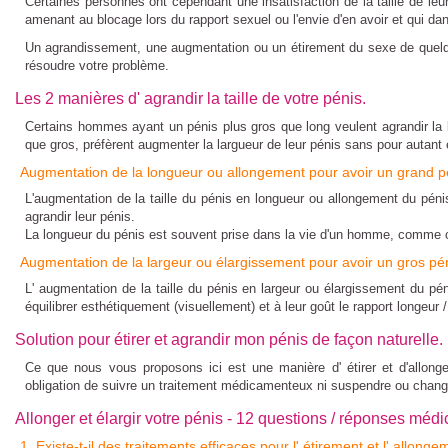
Certaines personnes ont cependant une insatisfaction de la taille de le
amenant au blocage lors du rapport sexuel ou l'envie d'en avoir et qui da
Un
agrandissement
, une augmentation ou un
étirement
du sexe de quelqu
résoudre votre problème.
Les 2 manières d' agrandir la taille de votre pénis.
Certains hommes ayant un
pénis plus gros que long
veulent
agrandir la
que gros, préfèrent
augmenter la largueur de leur pénis
sans pour autant 
Augmentation de la longueur ou allongement pour avoir un grand p
L'augmentation de la taille du pénis en longueur ou
allongement du péni
agrandir leur pénis.
La longueur du pénis est souvent prise dans la vie d'un homme, comme crit
Augmentation de la largeur ou élargissement pour avoir un gros pén
L'
augmentation de la taille du pénis
en largeur ou
élargissement du pén
équilibrer esthétiquement (visuellement) et à leur goût le rapport longeur /
Solution pour étirer et agrandir mon pénis de façon naturelle.
Ce que nous vous proposons ici est une
manière d' étirer et d'allong
obligation de suivre un traitement médicamenteux ni suspendre ou changer
Allonger et élargir votre pénis - 12 questions / réponses médi
1. Existe-t-il des traitements efficaces pour l' étirement et l' allong