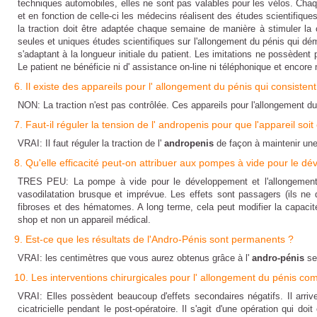
techniques automobiles, elles ne sont pas valables pour les vélos. Chaqu
et en fonction de celle-ci les médecins réalisent des études scientifique
la traction doit être adaptée chaque semaine de manière à stimuler la
seules et uniques études scientifiques sur l'allongement du pénis qui dém
s'adaptant à la longueur initiale du patient. Les imitations ne possèdent p
Le patient ne bénéficie ni d' assistance on-line ni téléphonique et encor
6. Il existe des appareils pour l' allongement du pénis qui consisten
NON: La traction n'est pas contrôlée. Ces appareils pour l'allongement d
7. Faut-il réguler la tension de l' andropenis pour que l'appareil soit
VRAI: Il faut réguler la traction de l'
andropenis
de façon à maintenir une
8. Qu'elle efficacité peut-on attribuer aux pompes à vide pour le d
TRES PEU: La pompe à vide pour le
développement et l'allongemen
vasodilatation brusque et imprévue. Les effets sont passagers (ils ne
fibroses et des hématomes. A long terme, cela peut modifier la capacité
shop et non un appareil médical.
9. Est-ce que les résultats de l'Andro-Pénis sont permanents ?
VRAI: les centimètres que vous aurez obtenus grâce à l'
andro-pénis
ser
10. Les interventions chirurgicales pour l' allongement du pénis co
VRAI: Elles possèdent beaucoup d'effets secondaires négatifs. Il arri
cicatricielle pendant le post-opératoire. Il s'agit d'une opération qui do